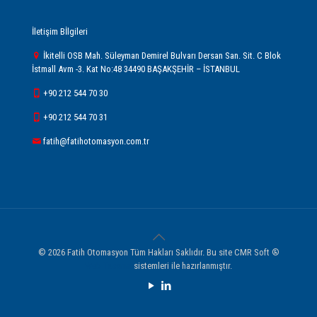
İletişim Bİlgileri
İkitelli OSB Mah. Süleyman Demirel Bulvarı Dersan San. Sit. C Blok
İstmall Avm -3. Kat No:48 34490 BAŞAKŞEHİR – İSTANBUL
+90 212 544 70 30
+90 212 544 70 31
fatih@fatihotomasyon.com.tr
© 2026 Fatih Otomasyon Tüm Hakları Saklıdır. Bu site CMR Soft ®️
Web Tasarım
sistemleri ile hazırlanmıştır.