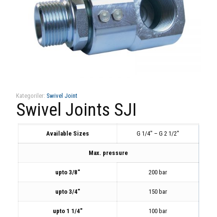
Kategoriler:
Swivel Joint
Swivel Joints SJI
Available Sizes
G 1/4″ – G 2 1/2″
Max. pressure
upto 3/8″
200 bar
upto 3/4″
150 bar
upto 1 1/4″
100 bar