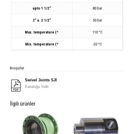
upto 1 1/2″
80 bar
2″ a. 2 1/2″
50 bar
Max. temperature
(*
110 °C
Min. temperature
(*
-20 °C
Broşürler
Swivel Joints SJI
Kataloğu İndir
İlgili ürünler