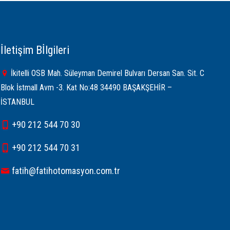
İletişim Bİlgileri
İkitelli OSB Mah. Süleyman Demirel Bulvarı Dersan San. Sit. C
Blok İstmall Avm -3. Kat No:48 34490 BAŞAKŞEHİR –
İSTANBUL
+90 212 544 70 30
+90 212 544 70 31
fatih@fatihotomasyon.com.tr