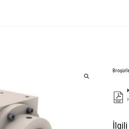
Broşürl
İlgil