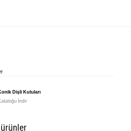
er
Konik Dişli Kutuları
Kataloğu İndir
i ürünler