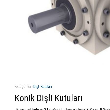
Kategoriler:
Dişli Kutuları
Konik Dişli Kutuları
Konik dişli kutuları 3 kateğoriden bunlar oluşur Z Serisi, R Seris