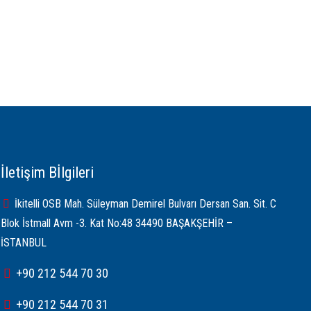
İletişim Bİlgileri
İkitelli OSB Mah. Süleyman Demirel Bulvarı Dersan San. Sit. C
Blok İstmall Avm -3. Kat No:48 34490 BAŞAKŞEHİR –
İSTANBUL
+90 212 544 70 30
+90 212 544 70 31