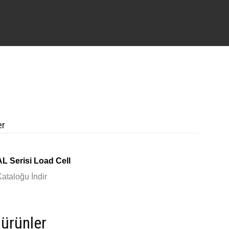
er
AL Serisi Load Cell
Kataloğu İndir
i ürünler