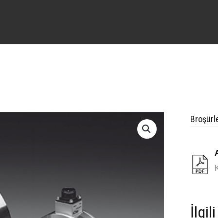
Broşürl
İlgil