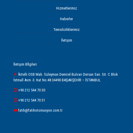
Hizmetlerimiz
Haberler
Temsilciliklerimiz
İletişim
İletişim Bİlgileri
İkitelli OSB Mah. Süleyman Demirel Bulvarı Dersan San. Sit. C Blok
İstmall Avm -3. Kat No:48 34490 BAŞAKŞEHİR – İSTANBUL
+90 212 544 70 30
+90 212 544 70 31
fatih@fatihotomasyon.com.tr