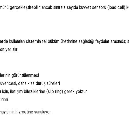
nü gerçekleştirebilir, ancak sınırsız sayıda kuvvet sensörü (load cell) kul
törlerde kullanılan sistemin tel büküm üretimine sağladığı faydalar arasında; 
n yer alır.
erinin görüntülenmesi
e güvencesi, daha kısa duruş süreleri
çin, iletişim bileziklerine (slip ring) gerek yoktur.
irimi
nayisinin hizmetine sunuluyor.