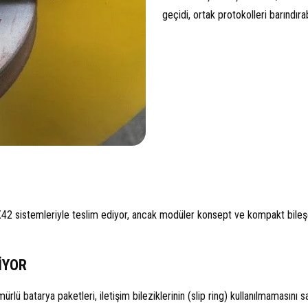
geçidi, ortak protokolleri barındırabi
X42 sistemleriyle teslim ediyor, ancak modüler konsept ve kompakt bileş
İYOR
rlü batarya paketleri, iletişim bileziklerinin (slip ring) kullanılmamasını sa