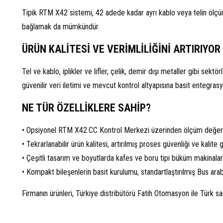
Tipik RTM X42 sistemi, 42 adede kadar ayrı kablo veya telin ölçümü
bağlamak da mümkündür.
ÜRÜN KALİTESİ VE VERİMLİLİĞİNİ ARTIRIYOR
Tel ve kablo, iplikler ve lifler, çelik, demir dışı metaller gibi sek
güvenilir veri iletimi ve mevcut kontrol altyapısına basit entegrasyo
NE TÜR ÖZELLİKLERE SAHİP?
• Opsiyonel RTM X42.CC Kontrol Merkezi üzerinden ölçüm değerl
• Tekrarlanabilir ürün kalitesi, artırılmış proses güvenliği ve kalit
• Çeşitli tasarım ve boyutlarda kafes ve boru tipi büküm makinaları i
• Kompakt bileşenlerin basit kurulumu, standartlaştırılmış Bus arab
Firmanın ürünleri, Türkiye distribütörü Fatih Otomasyon ile Türk sa