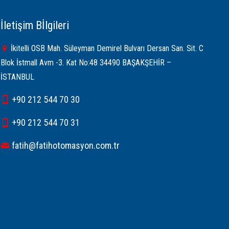
İletişim Bİlgileri
İkitelli OSB Mah. Süleyman Demirel Bulvarı Dersan San. Sit. C
Blok İstmall Avm -3. Kat No:48 34490 BAŞAKŞEHİR –
İSTANBUL
+90 212 544 70 30
+90 212 544 70 31
fatih@fatihotomasyon.com.tr