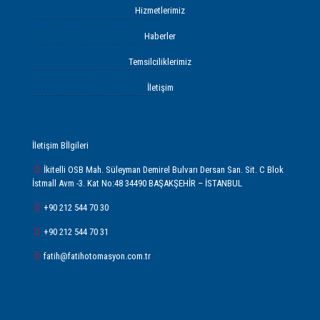
Hizmetlerimiz
Haberler
Temsilciliklerimiz
İletişim
İletişim Bİlgileri
İkitelli OSB Mah. Süleyman Demirel Bulvarı Dersan San. Sit. C Blok
İstmall Avm -3. Kat No:48 34490 BAŞAKŞEHİR – İSTANBUL
+90 212 544 70 30
+90 212 544 70 31
fatih@fatihotomasyon.com.tr